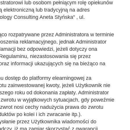
stratorowi lub osobom pełniącym rolę opiekunów
 elektroniczną lub tradycyjną na adres
logy Consulting Aneta Styńska" , ul.
ąco rozpatrywane przez Administratora w terminie
łoszenia reklamacyjnego, jednak Administrator
amacji bez odpowiedzi, jeżeli dotyczy ona
 Regulaminu, niezastosowania się przez
az informacji ukazujących się na bieżąco na
 dostęp do platformy elearningowej za
tu zainwestowanej kwoty, jeżeli Użytkownik nie
szego roku od dokonania zapłaty. Administrator
 zwrotu w wyjątkowych sytuacjach, gdy poweźmie
zwrot nosi cechy nadużycia prawa do zwrotu
któw po kolei i ich zwracanie itp.).
wysłanie przez Użytkownika wiadomości do
adczy, iż ma zamiar skorzystać z gwarancji