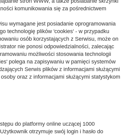
ądanie stron WWW, a także posiadanie skrzynki
ętności komunikowania się za pośrednictwem
wisu wymagane jest posiadanie oprogramowania
 technologię plików 'cookies' - w przypadku
amowaniu osób korzystających z Serwisu, może on
trator nie ponosi odpowiedzialności, zalecając
gramowaniu możliwości stosowania technologii
okies' polega na zapisywaniu w pamięci systemów
zających Serwis plików z informacjami służącymi
j osoby oraz z informacjami służącymi statystykom
stępu do platformy online uczącej 1000
Użytkownik otrzymuje swój login i hasło do