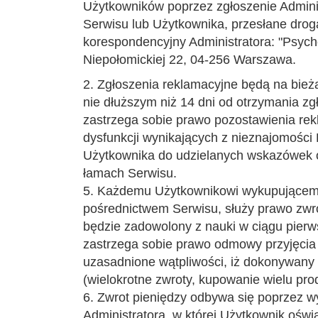
Użytkowników poprzez zgłoszenie Admini
Serwisu lub Użytkownika, przesłane drogą
korespondencyjny Administratora: "Psycho
Niepołomickiej 22, 04-256 Warszawa.
2. Zgłoszenia reklamacyjne będą na bież
nie dłuższym niż 14 dni od otrzymania zg
zastrzega sobie prawo pozostawienia rekl
dysfunkcji wynikających z nieznajomości
Użytkownika do udzielanych wskazówek or
łamach Serwisu.
5. Każdemu Użytkownikowi wykupującemu
pośrednictwem Serwisu, służy prawo zwro
będzie zadowolony z nauki w ciągu pierw
zastrzega sobie prawo odmowy przyjęcia
uzasadnione wątpliwości, iż dokonywany 
(wielokrotne zwroty, kupowanie wielu produ
6. Zwrot pieniędzy odbywa się poprzez 
Administratora, w której Użytkownik oświ