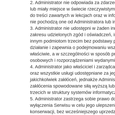
2. Administrator nie odpowiada za zdarzen
lub miały miejsce w świecie rzeczywistym
do treści zawartych w lekcjach oraz w in
nie pochodzą one od Administratora lub i
3. Administrator nie udostępni w żaden in
zakresu udzielonych zgód i oświadczeń, 
innym podmiotom trzecim bez podstawy pr
działanie i zapewnia o podejmowaniu wsze
właściwie, a w szczególności w sposób p
osobowych i rozporządzeniami wydanymi 
4. Administrator jako właściciel i zarząd
oraz wszystkie usługi udostępniane za je
jakichkolwiek zakłóceń, jednakże Adminis
zakłócenia spowodowane siłą wyższą lub
trzecich w struktury systemów informaty
5. Administrator zastrzega sobie prawo 
wyłączenia Serwisu w celu jego ulepszen
konserwacji, bez wcześniejszego uprzed