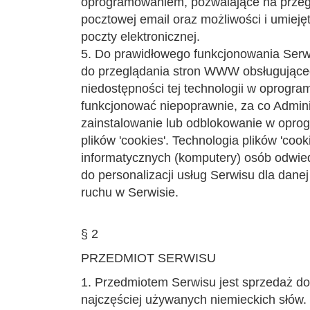
oprogramowaniem, pozwalające na przegl
pocztowej email oraz możliwości i umiej
poczty elektronicznej.
5. Do prawidłowego funkcjonowania Ser
do przeglądania stron WWW obsługującego
niedostępności tej technologii w oprogr
funkcjonować niepoprawnie, za co Adminis
zainstalowanie lub odblokowanie w opro
plików 'cookies'. Technologia plików 'co
informatycznych (komputery) osób odwied
do personalizacji usług Serwisu dla dane
ruchu w Serwisie.
§ 2
PRZEDMIOT SERWISU
1. Przedmiotem Serwisu jest sprzedaż do
najczęściej używanych niemieckich słów. 