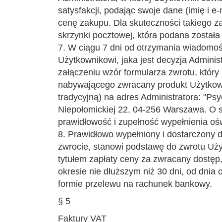
satysfakcji, podając swoje dane (imię i 
cenę zakupu. Dla skuteczności takiego z
skrzynki pocztowej, która podana został
7. W ciągu 7 dni od otrzymania wiadomośc
Użytkownikowi, jaka jest decyzja Adminis
załączeniu wzór formularza zwrotu, który
nabywającego zwracany produkt Użytkown
tradycyjną) na adres Administratora: "Psy
Niepołomickiej 22, 04-256 Warszawa. O 
prawidłowość i zupełność wypełnienia oś
8. Prawidłowo wypełniony i dostarczony d
zwrocie, stanowi podstawę do zwrotu Uż
tytułem zapłaty ceny za zwracany dostęp
okresie nie dłuższym niż 30 dni, od dnia
formie przelewu na rachunek bankowy.
§ 5
Faktury VAT