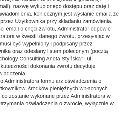
e-mail), nazwę wykupionego dostępu oraz datę i
awiadomienia, koniecznym jest wysłanie emaila ze
a przez Użytkownika przy składaniu zamówienia.
i email o chęci zwrotu, Administrator odpowie
tratora w kwestii danego zwrotu, przesyłając w
 musi być wypełniony i podpisany przez
ika oraz odesłany listem poleconym (pocztą
chology Consulting Aneta Styńska" , ul.
skuteczności dokonania zwrotu decyduje
wiadczenia.
o Administratora formularz oświadczenia o
ytkownikowi środków pieniężnych wpłaconych
, co zostanie wykonane przez Administratora w
 otrzymania oświadczenia o zwrocie, wyłącznie w